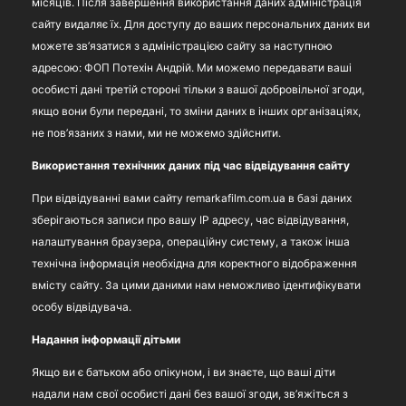
місяців. Після завершення використання даних адміністрація
сайту видаляє їх. Для доступу до ваших персональних даних ви
можете зв’язатися з адміністрацією сайту за наступною
адресою: ФОП Потехін Андрій. Ми можемо передавати ваші
особисті дані третій стороні тільки з вашої добровільної згоди,
якщо вони були передані, то зміни даних в інших організаціях,
не пов’язаних з нами, ми не можемо здійснити.
Використання технічних даних під час відвідування сайту
При відвідуванні вами сайту remarkafilm.com.ua в базі даних
зберігаються записи про вашу IP адресу, час відвідування,
налаштування браузера, операційну систему, а також інша
технічна інформація необхідна для коректного відображення
вмісту сайту. За цими даними нам неможливо ідентифікувати
особу відвідувача.
Надання інформації дітьми
Якщо ви є батьком або опікуном, і ви знаєте, що ваші діти
надали нам свої особисті дані без вашої згоди, зв’яжіться з