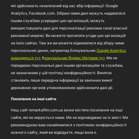
які здійснюють незалежний від нас збір інформації: Google
Analytics, Facebook.com. Зібрані ними дані можуть надаватися
іншим службам усередині цих організацій, можуть
використовувати дані для персоналізації реклами своєї власної
рекламної мережі. Ви можете прочитати угоди цих організацій
на їхніх сайтах. Там же ви можете відмовитися від збору ними
персональних даних, наприклад блокувальник
Google Analytics
знаходиться тут
, б
локувальник Яндекс Метрики тут
. Ми не
передаємо персональні дані іншим організаціям та службам,
не зазначеним у цій політиці конфіденційності. Виняток
становить лише передача інформації за законних вимог
державних органів уповноважених здійснювати дані дії.
Посилання на інші сайти
Наш сайт remarkafilm.com.ua може містити посилання на інші
сайти, які не керуються нами. Ми не відповідаємо за їх зміст. Ми
рекомендуємо вам ознайомитися з політикою конфіденційності
кожного сайту, який ви відвідуєте, якщо вона є.