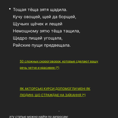
Тощая тёща зятя щадила.
Кучу овощей, щей да борщей,
Щучьих щёчек и лещей
Немощному зятю тёща тащила,
Щедро пищей угощала,
Райские пущи предвещала.
50 сложных скороговорок, которые сделают вашу
речь четче и красивее (*)
ЯК АКТОРСЬКІ КУРСИ ДОПОМОГЛИ МЕНІ ЯК
ЛЮДИНІ, ЩО СТРАЖДАЄ НА ЗАЇКАННЯ (*)
эту статью можно найти по запросам: