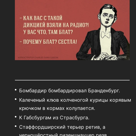
Бомбардир бомбардировал Бранденбург.
Калеченый клюв колченогой курицы корявым
крючком в кормах колупается.
К Габсбургам из Страсбурга.
Стаффордширский терьер ретив, а
черношёрстный ризеншнауцер резв.