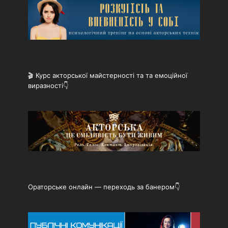
🎬 Курс акторської майстерності та та емоційної
виразності👇
Ораторське онлайн — переходь за банером👇