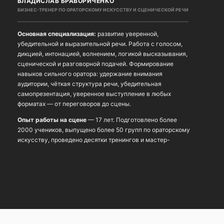
ВЛАДИСЛАВ БРАВОРИЧЕНКО
БИЗНЕС-ТРЕНЕР ПО ОРАТОРСКОМУ ИСКУССТВУ И СЦЕНИЧЕСКОЙ РЕЧИ
Основная специализация:
развитие уверенной,
убедительной и выразительной речи. Работа с голосом,
дикцией, интонацией, волнением, логикой высказывания,
сценической и разговорной подачей. Формирование
навыков сильного оратора: удержание внимания
аудитории, чёткая структура речи, убедительная
самопрезентация, уверенное выступление в любых
форматах — от переговоров до сцены.
Опыт работы на сцене
— 17 лет. Подготовлено более
2000 учеников, выпущено более 50 групп по ораторскому
искусству, проведено десятки тренингов и мастер-
классов, созданы курсы и тренинги по коммуникации,
сторителлингу, актерскому мастерству. Ведёт занятия по
ораторскому искусству, сценической речи, технике речи и
развитию коммуникативных навыков для взрослых и
детей.
Методология основана на раскрытии сильных сторон
человека и развитии его речевого потенциала. На