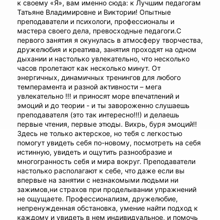
к своему «Я», вам именно сюда: к Лучшим педагогам
Татьяне Владимировне и Виктории! Опытные
преподаватели и психологи, профессионалы и
мастера своего дела, превосходные педагоги.С
первого занятия я окунулась в атмосферу творчества,
дружелюбия и креатива, занятия проходят на одном
дыхании и настолько увлекательно, что несколько
часов пролетают как несколько минут. От
энергичных, динамичных тренингов для любого
темперамента и разной активности – мега
увлекательно !!! и приносят море впечатлений и
эмоций и до теории - и ты завороженно слушаешь
преподавателя (это так интересно!!!) и делаешь
первые чтения, первые этюды. Вихрь, буря эмоций!!
Здесь не только актерское, но тебя с легкостью
помогут увидеть себя по-новому, посмотреть на себя
истинную, увидеть и ощутить разнообразие и
многогранность себя и мира вокруг. Преподаватели
настолько располагают к себе, что даже если вы
впервые на занятии с незнакомыми людьми ни
зажимов,ни страхов при проделывании упражнений
не ощущаете. Профессионализм, дружелюбие,
непренужденная обстановка, умение найти подход к
каждому и увидеть в нем индивидуальное, и помочь