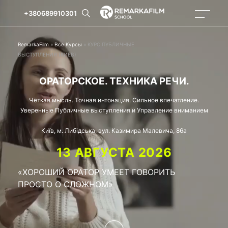
+380689910301
RemarkaFilm
»
Все Курсы
»
КУРС ПУБЛИЧНЫЕ
ВЫСТУПЛЕНИЯ (КИЕВ)
ОРАТОРСКОЕ. ТЕХНИКА РЕЧИ.
Чёткая мысль. Точная интонация. Сильное впечатление.
Уверенные Публичные выступления и Управление вниманием
Київ, м. Либідська, вул. Казимира Малевича, 86а
13 АВГУСТА 2026
«ХОРОШИЙ ОРАТОР УМЕЕТ ГОВОРИТЬ
ПРОСТО О СЛОЖНОМ»