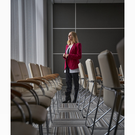
Призёр международных фестивалей «Созвездие
талантов», «Осенняя феерия», «Підкори сцену 2018» в
разговорном жанре.
Постановки:
«Смешные деньги» Рей Куни, «Кайдаши» по мотивам И.
Нечуй-Левицкого, «Боинг-Боинг» М. Камолетти, детские
спектакли «Язиката Хвеська» и «Предновогодняя ночь»