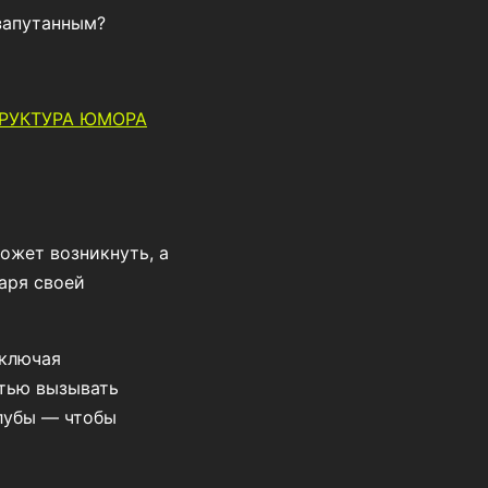
запутанным?
РУКТУРА ЮМОРА
ожет возникнуть, а
аря своей
включая
стью вызывать
клубы — чтобы