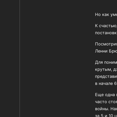
Но как ум
К счастью
постановк
Посмотрим
Ленни Брю
Для поним
крутым, д
представи
в начале 6
Еще одна 
часто сто
войны. На
за 5 и 10