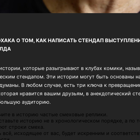
ХАКА О ТОМ, КАК НАПИСАТЬ СТЕНДАП ВЫСТУПЛЕН
ЛДА
истории, которые разыгрывают в клубах комики, назы
еским стендапом. Эти истории могут быть основаны н
думаны. В любом случае, есть три ключа к превращени
которая нравится вашим друзьям, в анекдотический ст
большую аудиторию.
чите в историю частые смеховые реплики.
ставьте историю не в хронологическом порядке, а по 
уют строки смеха.
 всё, исходящее от вас, будет искренним и соответст
сти.