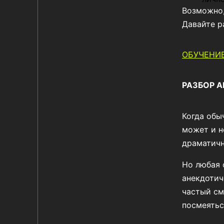
Возможно,
Давайте р
ОБУЧЕНИЕ
РАЗБОР 
Когда обы
может и н
драматичн
Но любая 
анекдотич
частый см
посмеятьс