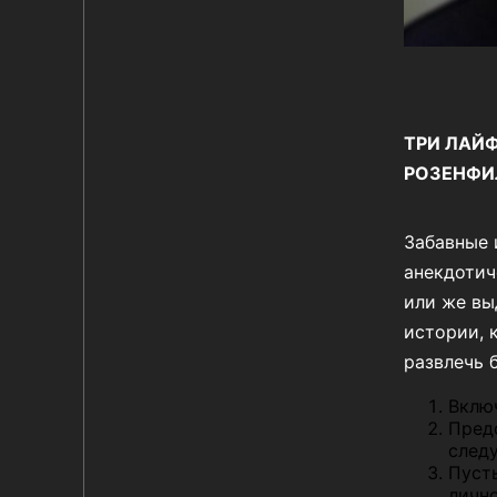
ТРИ ЛАЙФ
РОЗЕНФИ
Забавные 
анекдотич
или же вы
истории, 
развлечь 
Вклю
Пред
след
Пусть
лично