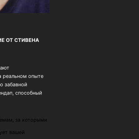
ИЕ ОТ СТИВЕНА
вают
а реальном опыте
ю забавной
ендап, способный
темам, за которыми
вует вашей