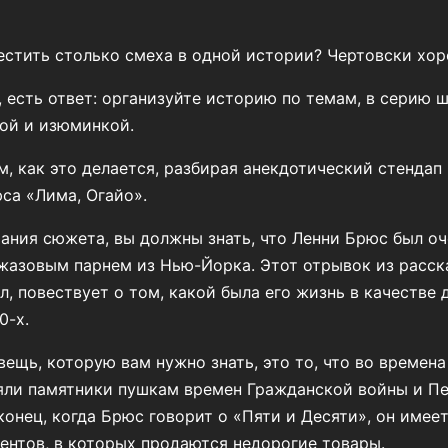
естить столько смеха в одной истории? Чертовски хо
, есть ответ: организуйте историю по темам, в серию 
ой и изюминкой.
, как это делается, разбирая анекдотический стендап
са «Лима, Огайо».
ания сюжета, вы должны знать, что Ленни Брюс был о
жазовым парнем из Нью-Йорка. Этот отрывок из расск
л, повествует о том, какой была его жизнь в качестве
0-х.
вещь, которую вам нужно знать, это то, что во времен
яли памятники пушкам времен Гражданской войны и П
конец, когда Брюс говорит о «Пяти и Десяти», он имее
 центов, в которых продаются недорогие товары.