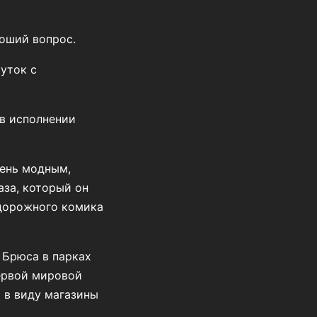
роший вопрос.
шуток с
 в исполнении
чень модным,
аза, который он
 дорожного комика
а Брюса в парках
ервой мировой
т в виду магазины