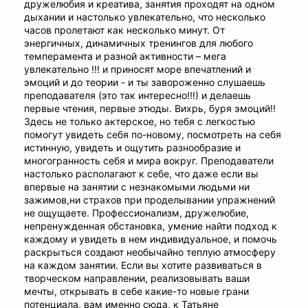
дружелюбия и креатива, занятия проходят на одном
дыхании и настолько увлекательно, что несколько
часов пролетают как несколько минут. От
энергичных, динамичных тренингов для любого
темперамента и разной активности – мега
увлекательно !!! и приносят море впечатлений и
эмоций и до теории - и ты завороженно слушаешь
преподавателя (это так интересно!!!) и делаешь
первые чтения, первые этюды. Вихрь, буря эмоций!!
Здесь не только актерское, но тебя с легкостью
помогут увидеть себя по-новому, посмотреть на себя
истинную, увидеть и ощутить разнообразие и
многогранность себя и мира вокруг. Преподаватели
настолько располагают к себе, что даже если вы
впервые на занятии с незнакомыми людьми ни
зажимов,ни страхов при проделывании упражнений
не ощущаете. Профессионализм, дружелюбие,
непренужденная обстановка, умение найти подход к
каждому и увидеть в нем индивидуальное, и помочь
раскрыться создают необычайно теплую атмосферу
на каждом занятии. Если вы хотите развиваться в
творческом направлении, реализовывать ваши
мечты, открывать в себе какие-то новые грани
потенциала, вам именно сюда, к Татьяне