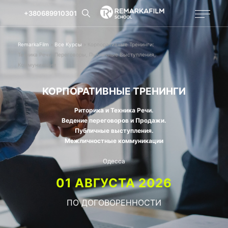
+380689910301
RemarkaFilm
»
Все Курсы
»
Корпоративные Тренинги:
Техника Речи, Переговоры, Публичные Выступления,
Коммуникации
КОРПОРАТИВНЫЕ ТРЕНИНГИ
Риторика и Техника Речи.
Ведение переговоров и Продажи.
Публичные выступления.
Межличностные коммуникации
Одесса
01 АВГУСТА 2026
ПО ДОГОВОРЕННОСТИ