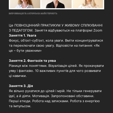
ІМПРОВІЗАЦІЯ ТА АКТОРСЬКА МАЙСТЕРНІСТЬ
Це ПОВНОЦІННИЙ ПРАКТИКУМ У ЖИВОМУ СПІЛКУВАННІ
З ПЕДАГОГОМ. Заняття відбуваються на платформі Zoom
Заняття 1. Увага
Фокус, обʼєкт-субʼєкт, кола уваги. Вміти концентруватися
та переключати свою увагу. Відповісти на питання: «Як
це – бути уважним»
Заняття 2. Фантазія та уява
Різниця між поняттями. Візуалізація цілей. Як прокачувати
уяву і фантазію. 10 важливих пунктів для чого розвивати
ці навички.
Заняття 3. Дія
Як вільно рухатися до цілей і мрій. Не тільки генерувати
ідеї, а й діяти. Мотивація. Запропоновані обставини.
Перші етюди. Робота над затисками. Робота з енергією
та імпульсом.