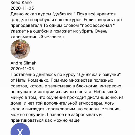
Keed Kano
2020-11-05
Давно искал курсы "дубляжа " Пока всё нравится
,рад ,что попробую и нашел курсы Если говорить про
преподавателя То одним словом "профессионал "
Укажет на ошибки и поможет их убрать Очень
харизматичный человек )
Andre Silmah
2020-11-05
Постепенно двигаюсь по курсу "Дубляжа и озвучки"
от Наты Романько. Помимо множества полезных
советов, которые записываю в блокнотик, интересно
послушать и истории из личного опыта. Небольшой
минус в том, что обучение проходит дистанционно, из
дома, и нет той дополнительной атмосферы. Хоть
курс и выглядит коротковатым, но основные знания
можно получить. Главное не забрасывать и
практиковаться как можно чаще