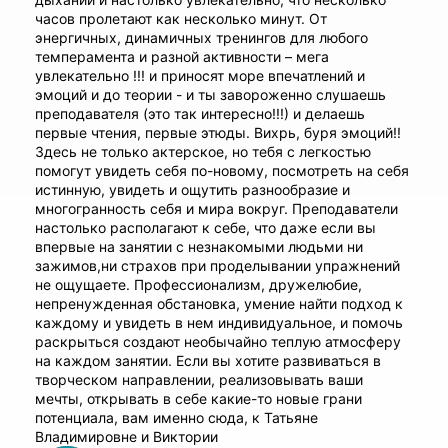
часов пролетают как несколько минут. От
энергичных, динамичных тренингов для любого
темперамента и разной активности – мега
увлекательно !!! и приносят море впечатлений и
эмоций и до теории - и ты завороженно слушаешь
преподавателя (это так интересно!!!) и делаешь
первые чтения, первые этюды. Вихрь, буря эмоций!!
Здесь не только актерское, но тебя с легкостью
помогут увидеть себя по-новому, посмотреть на себя
истинную, увидеть и ощутить разнообразие и
многогранность себя и мира вокруг. Преподаватели
настолько располагают к себе, что даже если вы
впервые на занятии с незнакомыми людьми ни
зажимов,ни страхов при проделывании упражнений
не ощущаете. Профессионализм, дружелюбие,
непренужденная обстановка, умение найти подход к
каждому и увидеть в нем индивидуальное, и помочь
раскрыться создают необычайно теплую атмосферу
на каждом занятии. Если вы хотите развиваться в
творческом направлении, реализовывать ваши
мечты, открывать в себе какие-то новые грани
потенциала, вам именно сюда, к Татьяне
Владимировне и Виктории