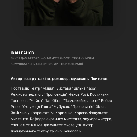
ІВАН ГАНЄВ
ВИКЛАДАЧ АКТОРСЬКОЇ МАЙСТЕРНОСТІ, ТЕХНІКИ МОВИ,
КОМУНІКАТИВНИХ НАВИЧОК, АРТ-ПСИХОТЕРАПІЇ
Актор театру та кіно, режисер, музикант. Психолог.
Поставив: Театр “Миша”. Вистава “Вільна пара”.
Режисер педагог. “Пропозиція” Чехов Ролі: Костянтин
Треплеєв. “Чайка” Пан Обен. “Дамський кравець” Робер
Рено. “Ох, уж ця Ганна” Чубуков. “Пропозиція” Зілов.
Закінчив університет ім. Карпенка-Карого. Факультет
мистецтв. Кафедра екранних мистецтв, звукорежисура,
спеціаліст. КДАМ. Факультет мистецтв. Актор
драматичного театру та кіно. Бакалавр