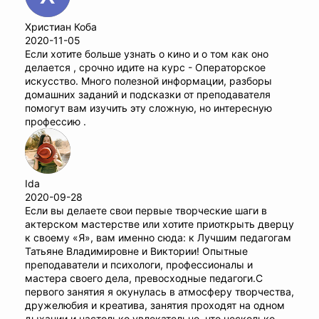
Христиан Коба
2020-11-05
Если хотите больше узнать о кино и о том как оно
делается , срочно идите на курс - Операторское
искусство. Много полезной информации, разборы
домашних заданий и подсказки от преподавателя
помогут вам изучить эту сложную, но интересную
профессию .
Ida
2020-09-28
Если вы делаете свои первые творческие шаги в
актерском мастерстве или хотите приоткрыть дверцу
к своему «Я», вам именно сюда: к Лучшим педагогам
Татьяне Владимировне и Виктории! Опытные
преподаватели и психологи, профессионалы и
мастера своего дела, превосходные педагоги.С
первого занятия я окунулась в атмосферу творчества,
дружелюбия и креатива, занятия проходят на одном
дыхании и настолько увлекательно, что несколько