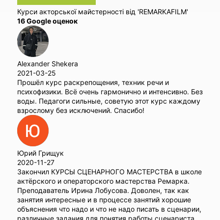
Курси акторської майстерності від 'REMARKAFILM'
16 Google оценок
Alexander Shekera
2021-03-25
Прошёл курс раскрепощения, техник речи и
психофизики. Всё очень гармонично и интенсивно. Без
воды. Педагоги сильные, советую этот курс каждому
взрослому без исключений. Спасибо!
Юрий Грищук
2020-11-27
Закончил КУРСЫ СЦЕНАРНОГО МАСТЕРСТВА в школе
актёрского и операторского мастерства Ремарка.
Преподаватель Ирина Лобусова. Доволен, так как
занятия интересные и в процессе занятий хорошие
объяснения что надо и что не надо писать в сценарии,
различные задания для понятия работы сценариста,