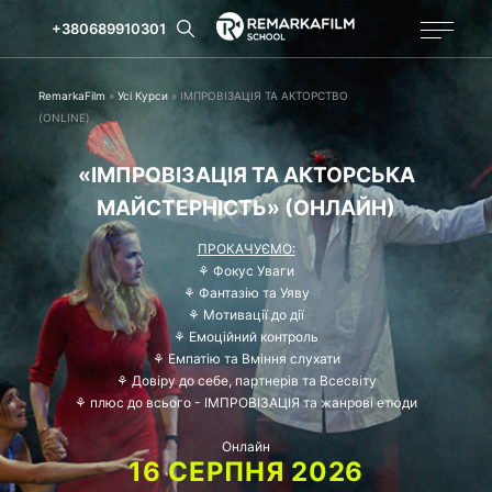
+380689910301
RemarkaFilm
»
Усі Курси
»
ІМПРОВІЗАЦІЯ ТА АКТОРСТВО
(ONLINE)
«ІМПРОВІЗАЦІЯ ТА АКТОРСЬКА
МАЙСТЕРНІСТЬ» (ОНЛАЙН)
ПРОКАЧУЄМО:
⚘ Фокус Уваги
⚘ Фантазію та Уяву
⚘ Мотивації до дії
⚘ Емоційний контроль
⚘ Емпатію та Вміння слухати
⚘ Довіру до себе, партнерів та Всесвіту
⚘ плюс до всього - ІМПРОВІЗАЦІЯ та жанрові етюди
Онлайн
16 СЕРПНЯ 2026