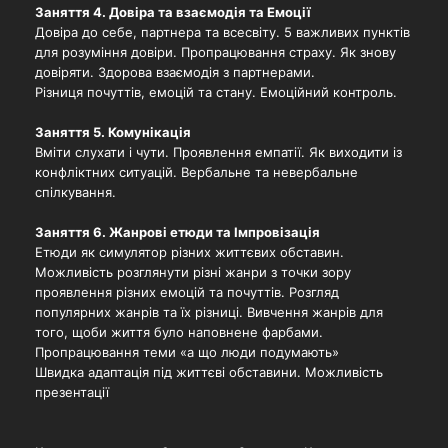
Заняття 4. Довіра та взаємодія та Емоції
Довіра до себе, партнера та всесвіту. 5 важливих пунктів
для розуміння довіри. Пропрацювання страху. Як знову
довіряти. Здорова взаємодія з партнерами.
Різниця почуттів, емоцій та стану. Емоційний контроль.
Заняття 5. Комунікація
Вміти слухати і чути. Проявлення емпатії. Як виходити із
конфліктних ситуацій. Вербальне та невербальне
спілкування.
Заняття 6. Жанрові етюди та Імпровізація
Етюди як симулятор різних життєвих обставин.
Можливість розглянути різні жанри з точки зору
проявлення різних емоцій та почуттів. Розгляд
популярних жанрів та їх різниці. Вивчення жанрів для
того, щоби життя було наповнене фарбами.
Пропрацювання теми «а що люди подумають»
Швидка адаптація під життєві обставини. Можливість
презентації