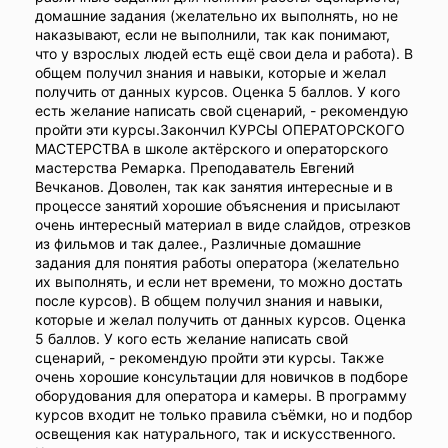
домашние задания (желательно их выполнять, но не
наказывают, если не выполнили, так как понимают,
что у взрослых людей есть ещё свои дела и работа). В
общем получил знания и навыки, которые и желал
получить от данных курсов. Оценка 5 баллов. У кого
есть желание написать свой сценарий, - рекомендую
пройти эти курсы.Закончил КУРСЫ ОПЕРАТОРСКОГО
МАСТЕРСТВА в школе актёрского и операторского
мастерства Ремарка. Преподаватель Евгений
Вечканов. Доволен, так как занятия интересные и в
процессе занятий хорошие объяснения и присылают
очень интересный материал в виде слайдов, отрезков
из фильмов и так далее., Различные домашние
задания для понятия работы оператора (желательно
их выполнять, и если нет времени, то можно достать
после курсов). В общем получил знания и навыки,
которые и желал получить от данных курсов. Оценка
5 баллов. У кого есть желание написать свой
сценарий, - рекомендую пройти эти курсы. Также
очень хорошие консультации для новичков в подборе
оборудования для оператора и камеры. В программу
курсов входит не только правила съёмки, но и подбор
освещения как натурального, так и искусственного.