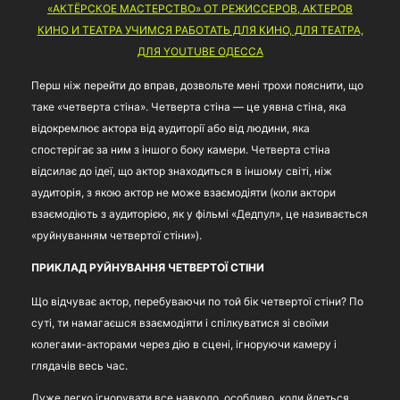
«АКТЁРСКОЕ МАСТЕРСТВО» ОТ РЕЖИССЕРОВ, АКТЕРОВ
КИНО И ТЕАТРА УЧИМСЯ РАБОТАТЬ ДЛЯ КИНО, ДЛЯ ТЕАТРА,
ДЛЯ YOUTUBE ОДЕССА
Перш ніж перейти до вправ, дозвольте мені трохи пояснити, що
таке «четверта стіна». Четверта стіна — це уявна стіна, яка
відокремлює актора від аудиторії або від людини, яка
спостерігає за ним з іншого боку камери. Четверта стіна
відсилає до ідеї, що актор знаходиться в іншому світі, ніж
аудиторія, з якою актор не може взаємодіяти (коли актори
взаємодіють з аудиторією, як у фільмі «Дедпул», це називається
«руйнуванням четвертої стіни»).
ПРИКЛАД РУЙНУВАННЯ ЧЕТВЕРТОЇ СТІНИ
Що відчуває актор, перебуваючи по той бік четвертої стіни? По
суті, ти намагаєшся взаємодіяти і спілкуватися зі своїми
колегами-акторами через дію в сцені, ігноруючи камеру і
глядачів весь час.
Дуже легко ігнорувати все навколо, особливо, коли йдеться