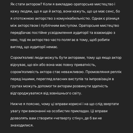
Як стати актором? Коли я викладаю ораторське мистецтво і
кажу людям, що я ще й актор, вони кажуть, що це має сенс, бо
я ототожнюю акторство з комунікабельністю. Однак є різниця
між акторством і публічним виступом. Ораторське мистецтво
передбачає постійне усвідомлення аудиторії та взаємодію з
нею, тоді як акторство часто полягає в тому, щоб робити
вигляд, що аудиторії немає.
Сором’язливі люди можуть бути акторами, тому що якщо актор
відчуває, що він або вона має повну приватність,
сором’язливість актора стає неважливою. Промовляння реплік
перед іншими, перегляд власних виступів та імпровізація в
групах можуть допомогти акторам розвинути здатність
відгороджуватися від зовнішнього світу.
Нижче я поясню, чому ці вправи корисні і на що слід звертати
увагу при виконанні на особистих прикладах. Ці вправи
дозволять вам створити «четверту стіну», де б ви не
знаходилися.