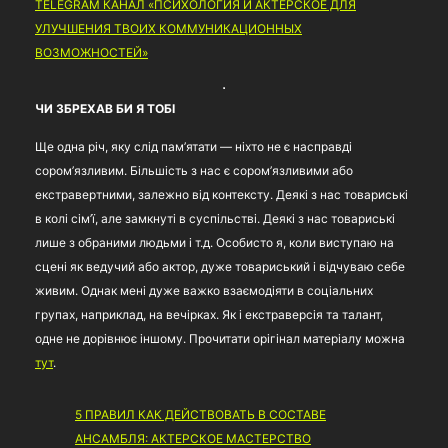
TELEGRAM КАНАЛ «ПСИХОЛОГИЯ И АКТЕРСКОЕ ДЛЯ
УЛУЧШЕНИЯ ТВОИХ КОММУНИКАЦИОННЫХ
ВОЗМОЖНОСТЕЙ»
ЧИ ЗБРЕХАВ БИ Я ТОБІ
Ще одна річ, яку слід пам’ятати — ніхто не є насправді
сором’язливим. Більшість з нас є сором’язливими або
екстравертними, залежно від контексту. Деякі з нас товариські
в колі сім’ї, але замкнуті в суспільстві. Деякі з нас товариські
лише з обраними людьми і т.д. Особисто я, коли виступаю на
сцені як ведучий або актор, дуже товариський і відчуваю себе
живим. Однак мені дуже важко взаємодіяти в соціальних
групах, наприклад, на вечірках. Як і екстраверсія та талант,
одне не дорівнює іншому. Прочитати орігінал матеріалу можна
тут
.
5 ПРАВИЛ КАК ДЕЙСТВОВАТЬ В СОСТАВЕ
АНСАМБЛЯ: АКТЕРСКОЕ МАСТЕРСТВО