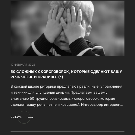
12 ФЕВРАЛЯ 2022
50 СЛОЖНЫХ СКОРОГОВОРОК, КОТОРЫЕ СДЕЛАЮТ ВАШУ
РЕЧЬ ЧЕТЧЕ И КРАСИВЕЕ (*)
В каждой школе риторики предлагают различные упражнения
и техники для улучшения дикции. Предлагаем вашему
вниманию 50 труднопроизносимых скороговорок, которые
сделают вашу речь четче и красивее.1. Интервьюер интервента
интервьюировал. 2. Жили-были три китайца: Як...
ЧИТАТЬ