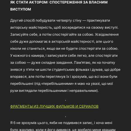
ЯК СТАТИ АКТОРОМ: СПОСТЕРЕЖЕННЯ ЗА ВЛАСНИМ
ВИСТУПОМ
Другий спосіб побудувати четверту стіну — практикувати
акторську майстерність, щоб зосередитися на своєму виступі.
Записуйте себе, а потім спостерігайте за собою. Усвідомлення
себе дуже допомагає в акторській майстерності, але цього
ніколи не станеться, якщо ви не будете спостерігати за собою.
У кожного є камера, і записувати себе легко, але спостерігати
за собою — дуже складне завдання. Пам’ятаю, як на початку
знявся у п’яти чи шести студентських фільмах і думав, що добре
впорався, але потім переглянув їх і зрозумів, що всі вони були
перебільшені (під «перебільшеними» я маю на увазі, що мої
рухи виглядали перебільшеними і неправильними).
ФРАГМЕНТЫ ИЗ ЛУЧШИХ ФИЛЬМОВ И СЕРИАЛОВ
Я б не зрозумів цього, якби не подивився запис, і хоча мені
було жахливо, коли я його дивився, це зробило мене кращим