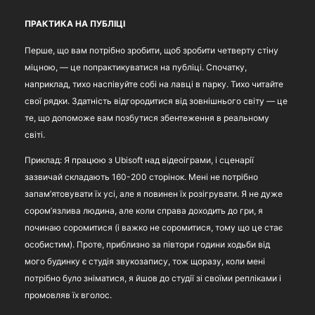
ПРАКТИКА НА ПУБЛІЦІ
Перше, що вам потрібно зробити, щоб зробити четверту стіну
міцною, — це попрактикуватися на публіці. Спочатку,
наприклад, тихо наспівуйте собі на лавці в парку. Тихо читайте
свої рядки. Здатність відгородитися від зовнішнього світу — це
те, що допоможе вам позбутися збентеження в реальному
світі.
Приклад: Я працюю з Ubisoft над відеоіграми, і сценарії
зазвичай складають 160-200 сторінок. Мені не потрібно
запам’ятовувати їх усі, але я повинен їх розігрувати. Я не дуже
сором’язлива людина, але коли справа доходить до гри, я
починаю соромитися (і важко не соромитися, тому що це стає
особистим). Проте, приблизно за півтори години ходьби від
мого будинку є студія звукозапису, тож щоразу, коли мені
потрібно було зніматися, я йшов до студії зі своїми репліками і
промовляв їх вголос.