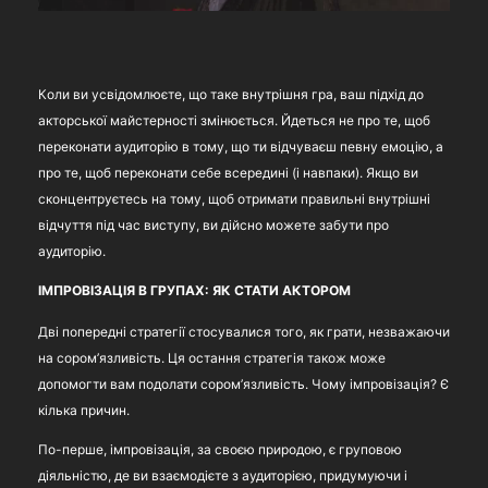
Коли ви усвідомлюєте, що таке внутрішня гра, ваш підхід до
акторської майстерності змінюється. Йдеться не про те, щоб
переконати аудиторію в тому, що ти відчуваєш певну емоцію, а
про те, щоб переконати себе всередині (і навпаки). Якщо ви
сконцентруєтесь на тому, щоб отримати правильні внутрішні
відчуття під час виступу, ви дійсно можете забути про
аудиторію.
ІМПРОВІЗАЦІЯ В ГРУПАХ: ЯК СТАТИ АКТОРОМ
Дві попередні стратегії стосувалися того, як грати, незважаючи
на сором’язливість. Ця остання стратегія також може
допомогти вам подолати сором’язливість. Чому імпровізація? Є
кілька причин.
По-перше, імпровізація, за своєю природою, є груповою
діяльністю, де ви взаємодієте з аудиторією, придумуючи і