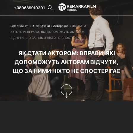
+380689910301
RemarkaFilm
»
💊 Лайфхаки
»
Актёрское
»
ЯК СТАТИ
АКТОРОМ: ВПРАВИ, ЯКІ ДОПОМОЖУТЬ АКТОРАМ
ВІДЧУТИ, ЩО ЗА НИМИ НІХТО НЕ СПОСТЕРІГАЄ
ЯК СТАТИ АКТОРОМ: ВПРАВИ, ЯКІ
ДОПОМОЖУТЬ АКТОРАМ ВІДЧУТИ,
ЩО ЗА НИМИ НІХТО НЕ СПОСТЕРІГАЄ